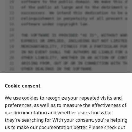
10
11
12
13
14
15
16
17
18
19
20
21
22
23
24
Cookie consent
如果你使用本工作，你可以从中任选（一个或者多个）许可
We use cookies to recognize your repeated visits and
证。
preferences, as well as to measure the effectiveness of
our documentation and whether users find what
SPDX-License-Identifier: Unlicense OR AGPL-3.0-or-
they're searching for. With your consent, you're helping
later OR GPL-2.0-or-later OR BSD-4-Clause OR MIT OR
Apache-2.0
us to make our documentation better. Please check out